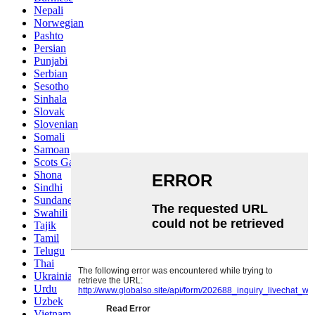
Nepali
Norwegian
Pashto
Persian
Punjabi
Serbian
Sesotho
Sinhala
Slovak
Slovenian
Somali
Samoan
Scots Gaelic
Shona
Sindhi
Sundanese
Swahili
Tajik
Tamil
Telugu
Thai
Ukrainian
Urdu
Uzbek
Vietnamese