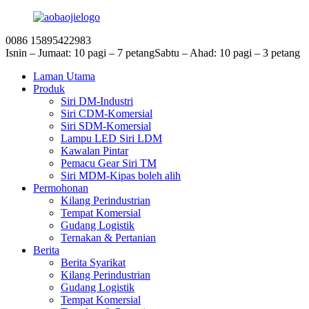
0086 15895422983
Isnin – Jumaat: 10 pagi – 7 petang
Sabtu – Ahad: 10 pagi – 3 petang
Laman Utama
Produk
Siri DM-Industri
Siri CDM-Komersial
Siri SDM-Komersial
Lampu LED Siri LDM
Kawalan Pintar
Pemacu Gear Siri TM
Siri MDM-Kipas boleh alih
Permohonan
Kilang Perindustrian
Tempat Komersial
Gudang Logistik
Ternakan & Pertanian
Berita
Berita Syarikat
Kilang Perindustrian
Gudang Logistik
Tempat Komersial